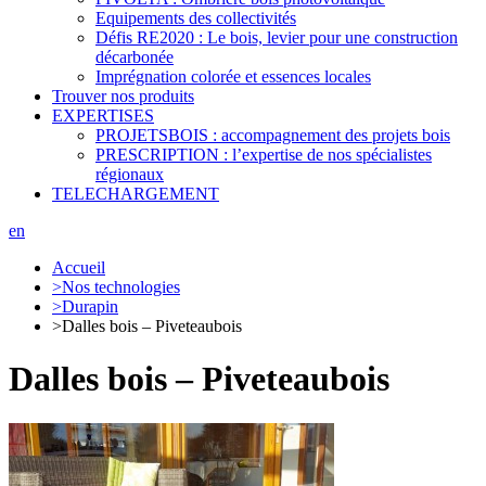
Equipements des collectivités
Défis RE2020 : Le bois, levier pour une construction
décarbonée
Imprégnation colorée et essences locales
Trouver nos produits
EXPERTISES
PROJETSBOIS : accompagnement des projets bois
PRESCRIPTION : l’expertise de nos spécialistes
régionaux
TELECHARGEMENT
en
Accueil
>
Nos technologies
>
Durapin
>
Dalles bois – Piveteaubois
Dalles bois – Piveteaubois