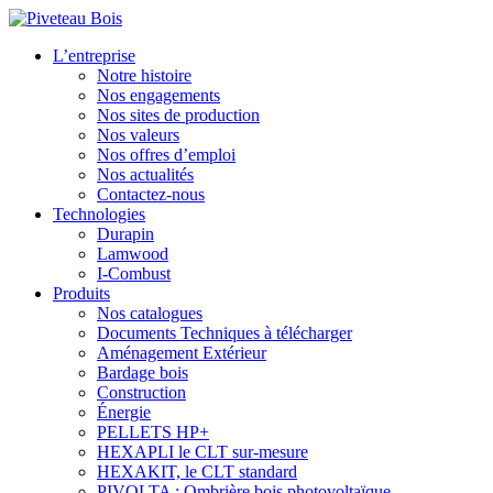
L’entreprise
Notre histoire
Nos engagements
Nos sites de production
Nos valeurs
Nos offres d’emploi
Nos actualités
Contactez-nous
Technologies
Durapin
Lamwood
I-Combust
Produits
Nos catalogues
Documents Techniques à télécharger
Aménagement Extérieur
Bardage bois
Construction
Énergie
PELLETS HP+
HEXAPLI le CLT sur-mesure
HEXAKIT, le CLT standard
PIVOLTA : Ombrière bois photovoltaïque